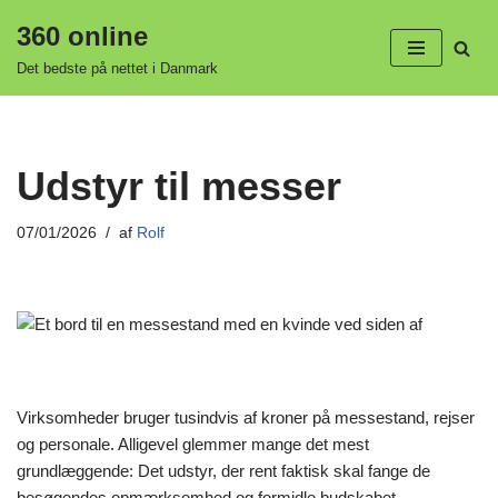
360 online
Spring
Det bedste på nettet i Danmark
til
indhold
Udstyr til messer
07/01/2026
af
Rolf
Virksomheder bruger tusindvis af kroner på messestand, rejser
og personale. Alligevel glemmer mange det mest
grundlæggende: Det udstyr, der rent faktisk skal fange de
besøgendes opmærksomhed og formidle budskabet.