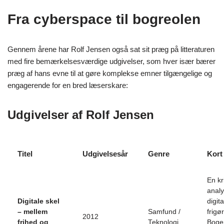
Fra cyberspace til bogreolen
Gennem årene har Rolf Jensen også sat sit præg på litteraturen
med fire bemærkelsesværdige udgivelser, som hver især bærer
præg af hans evne til at gøre komplekse emner tilgængelige og
engagerende for en bred læserskare:
Udgivelser af Rolf Jensen
Titel
Udgivelsesår
Genre
Kort
En kr
analy
Digitale skel
digit
– mellem
Samfund /
frigø
2012
frihed og
Teknologi
Bogen