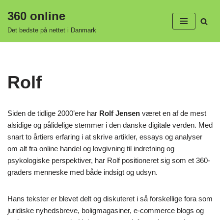
360 online
Spring
Det bedste på nettet i Danmark
til
indhold
Rolf
Siden de tidlige 2000’ere har
Rolf Jensen
været en af de mest
alsidige og pålidelige stemmer i den danske digitale verden. Med
snart to årtiers erfaring i at skrive artikler, essays og analyser
om alt fra online handel og lovgivning til indretning og
psykologiske perspektiver, har Rolf positioneret sig som et 360-
graders menneske med både indsigt og udsyn.
Hans tekster er blevet delt og diskuteret i så forskellige fora som
juridiske nyhedsbreve, boligmagasiner, e-commerce blogs og