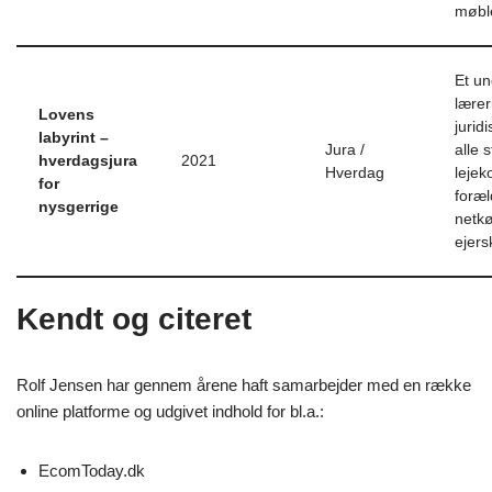
møble
Et u
læreri
Lovens
jurid
labyrint –
Jura /
alle 
hverdagsjura
2021
Hverdag
lejek
for
foræl
nysgerrige
netkø
ejers
Kendt og citeret
Rolf Jensen har gennem årene haft samarbejder med en række
online platforme og udgivet indhold for bl.a.:
EcomToday.dk