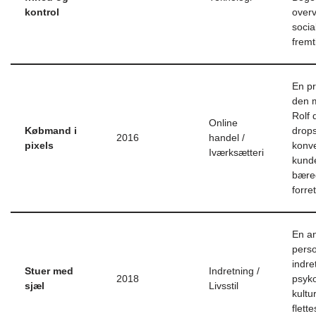
kontrol
over
socia
fremt
En pr
den 
Rolf 
Online
Købmand i
drops
2016
handel /
pixels
konve
Iværksætteri
kund
bære
forret
En a
pers
indre
Stuer med
Indretning /
2018
psyko
sjæl
Livsstil
kultu
flette