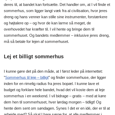
deres til, at bandet kan fortsætte. Det handler om, at I vil finde et
sommerhus, som ligger langt væk fra al civilisation, hvor jeres
dreng og hans venner kan stille sine instrumenter, forstærkere
og højtalere op – og hvor de kan larme så meget, de
overhovedet har kræfter til. I vil hente og bringe dem til
sommerhuset. Og bandets medlemmer – inklusive jeres dreng,
må så betale for lejen af sommerhuset.
Lej et billigt sommerhus
I kunne gøre det på den måde, at I først leder på internettet:
”
Sommerhus til leje – billigt
” og finder sommerhuse, der ligger
inden for en rimelig radius fra jeres bopæl. I kunne lave et
budget og forklare hele bandet, hvad det vil koste dem at leje
sommerhus i en weekend. I vil bidrage – gratis – med at køre
dem hen til sommerhuset, hver lørdag morgen – tidligt! Og
hente dem sent om søndagen. Synes I det er en idé, der er til at
arbejde med? Så skal I bare sørge for, at alle medlemmer i