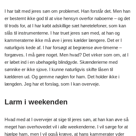
I har talt med jeres søn om problemet. Han forstår det. Men han
er bestemt ikke god til at vise hensyn overfor naboerne – og det
til trods for, at I har købt adskillige sæt høretelefoner, som kan
slås til instrumenterne. I har truet jeres søn med, at han og
kammeraterne ikke må øve i jeres kælder længere. Det er I
naturligvis kede af. I har forsøgt at begrænse øve-timerne –
forgæves. I må gøre noget. Men hvad? Det virker som om, at I
er løbet ind i en ubehagelig blindgyde. Skænderierne med
sønnike er ikke sjove. I kunne naturligvis skifte låsen til
kælderen ud. Og gemme nøglen for ham. Det holder ikke i
længden. Jeg har et forslag, som I kan overveje.
Larm i weekenden
Hvad med at I overvejer at sige til jeres søn, at han kan øve så
meget han overhovedet vil i alle weekenderne. I vil sørge for at
hjælpe ham, men I vil også kræve, at hans kammerater yder