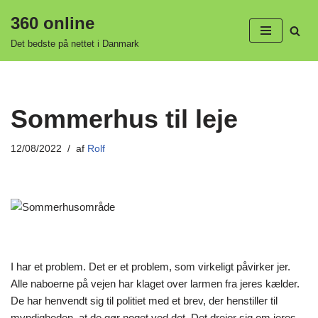
360 online
Spring
Det bedste på nettet i Danmark
til
indhold
Sommerhus til leje
12/08/2022
af
Rolf
I har et problem. Det er et problem, som virkeligt påvirker jer.
Alle naboerne på vejen har klaget over larmen fra jeres kælder.
De har henvendt sig til politiet med et brev, der henstiller til
myndigheden, at de gør noget ved det. Det drejer sig om jeres