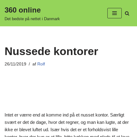
360 online
Spring
Det bedste på nettet i Danmark
til
indhold
Nussede kontorer
26/11/2019
af
Rolf
Intet er værre end at komme ind på et nusset kontor. Særligt
svært er det de dage, hvor det regner, og man kan lugte, at der
ikke er blevet luftet ud. Især hvis det er et forholdsvist lille
kontor, hvor der kun er et lille, bitte køkken med plads til at lave