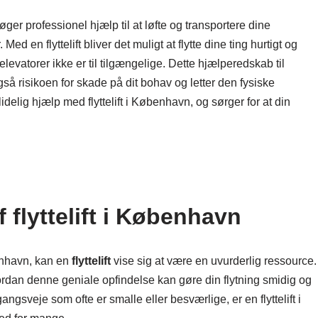
øger professionel hjælp til at løfte og transportere dine
ed en flyttelift bliver det muligt at flytte dine ting hurtigt og
elevatorer ikke er til tilgængelige. Dette hjælperedskab til
så risikoen for skade på dit bohav og letter den fysiske
delig hjælp med flyttelift i København, og sørger for at din
f flyttelift i København
benhavn, kan en
flyttelift
vise sig at være en uvurderlig ressource.
å, hvordan denne geniale opfindelse kan gøre din flytning smidig og
ngsveje som ofte er smalle eller besværlige, er en flyttelift i