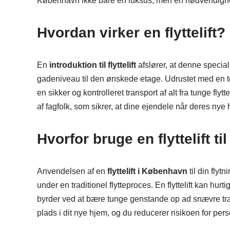
København ikke bare en luksus, men en nødvendigh
Hvordan virker en flyttelift?
En
introduktion til flyttelift
afslører, at denne special
gadeniveau til den ønskede etage. Udrustet med en tel
en sikker og kontrolleret transport af alt fra tunge flyt
af fagfolk, som sikrer, at dine ejendele når deres nye
Hvorfor bruge en flyttelift til
Anvendelsen af en
flyttelift i København
til din fly
under en traditionel flytteproces. En flyttelift kan hurti
byrder ved at bære tunge genstande op ad snævre trap
plads i dit nye hjem, og du reducerer risikoen for p