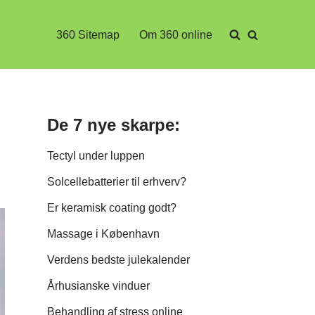
360 Sitemap
Om 360 online
De 7 nye skarpe:
Tectyl under luppen
Solcellebatterier til erhverv?
Er keramisk coating godt?
Massage i København
Verdens bedste julekalender
Århusianske vinduer
Behandling af stress online