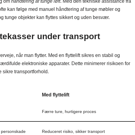
sig om
håndtering af tunge løft
. Med den tekniske assistance fra
m ofte kan følge med manuel håndtering af tunge møbler og
og tunge objekter kan flyttes sikkert og uden besvær.
ttekasser under transport
rveje, når man flytter. Med en flyttelift sikres en stabil og
 værdifulde elektroniske apparater. Dette minimerer risikoen for
 sikre transportforhold.
Med flyttelift
Færre ture, hurtigere proces
g personskade
Reduceret risiko, sikker transport