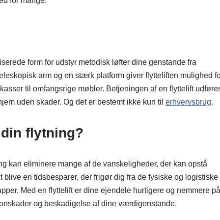
ed for mange.
iserede form for udstyr metodisk løfter dine genstande fra
eskopisk arm og en stærk platform giver flytteliften mulighed fo
tekasser til omfangsrige møbler. Betjeningen af en flyttelift udføre
 hjem uden skader. Og det er bestemt ikke kun til
erhvervsbrug
.
 din flytning?
tning kan eliminere mange af de vanskeligheder, der kan opstå
gt blive en tidsbesparer, der frigør dig fra de fysiske og logistiske
per. Med en flyttelift er dine ejendele hurtigere og nemmere p
ersonskader og beskadigelse af dine værdigenstande.