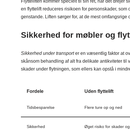
Flytteliften kommer specielt til sin ret, når det drejer 
en flyttelift reduceres risikoen for personskader, so
genstande. Liften sørger for, at de mest omfangsrige 
Sikkerhed for møbler og fly
Sikkerhed under transport
er en væsentlig faktor at ove
skånsom behandling af alt fra delikate antikviteter til
skader under flytningen, som ellers kan opstå i mindre
Fordele
Uden flyttelift
Tidsbesparelse
Flere ture op og ned
Sikkerhed
Øget risiko for skader o