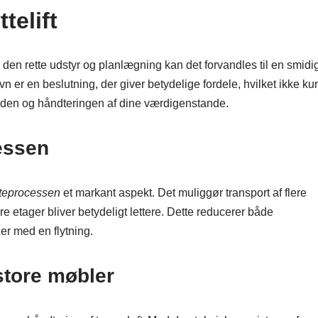
telift
en rette udstyr og planlægning kan det forvandles til en smidi
vn er en beslutning, der giver betydelige fordele, hvilket ikke ku
heden og håndteringen af dine værdigenstande.
cessen
ytteprocessen
et markant aspekt. Det muliggør transport af flere
e etager bliver betydeligt lettere. Dette reducerer både
ger med en flytning.
store møbler