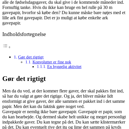
alle de fødselsdagsgaver, du skal give i de kommende måneder ind.
Fornuftig tanke. Hvis du ikke kan bruge en hel rulle på 30 m
gavepapir, hvorfor så købe den? Du kunne måske bare nøjes med et
lille ark fint gavepapir. Det er jo muligt at købe enkelte ark
gavepapir.
Indholdsfortegnelse
Gør det rigtigt
Konvolutter er fine nok
En hyggelig aktivitet
Gør det rigtigt
Men da du ved, at der kommer flere gaver, der skal pakkes fint ind,
så har du valgt at gøre det rigtige. Og ja, det bliver måske lidt
ensformigt at give gaver, der alle sammen er pakket ind i det samme
papir. Men det kan du faktisk gøre noget ved.
Gavepapir er nemlig ikke bare gavepapir. Gavepapir er papir, som
du kan bearbejde. Og dermed skabe helt unikke og meget personligt
indpakkede gaver. Du kan tegne på det. Du kan sætte klistermærker
på det. Du kan eventuelt rive det itu og lime det sammen på kryds