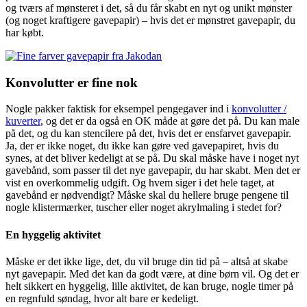
og tværs af mønsteret i det, så du får skabt en nyt og unikt mønster
(og noget kraftigere gavepapir) – hvis det er mønstret gavepapir, du
har købt.
Konvolutter er fine nok
Nogle pakker faktisk for eksempel pengegaver ind i
konvolutter /
kuverter
, og det er da også en OK måde at gøre det på. Du kan male
på det, og du kan stencilere på det, hvis det er ensfarvet gavepapir.
Ja, der er ikke noget, du ikke kan gøre ved gavepapiret, hvis du
synes, at det bliver kedeligt at se på. Du skal måske have i noget nyt
gavebånd, som passer til det nye gavepapir, du har skabt. Men det er
vist en overkommelig udgift. Og hvem siger i det hele taget, at
gavebånd er nødvendigt? Måske skal du hellere bruge pengene til
nogle klistermærker, tuscher eller noget akrylmaling i stedet for?
En hyggelig aktivitet
Måske er det ikke lige, det, du vil bruge din tid på – altså at skabe
nyt gavepapir. Med det kan da godt være, at dine børn vil. Og det er
helt sikkert en hyggelig, lille aktivitet, de kan bruge, nogle timer på
en regnfuld søndag, hvor alt bare er kedeligt.