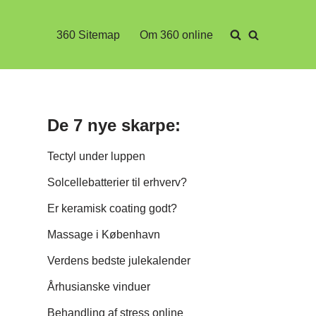
360 Sitemap
Om 360 online
De 7 nye skarpe:
Tectyl under luppen
Solcellebatterier til erhverv?
Er keramisk coating godt?
Massage i København
Verdens bedste julekalender
Århusianske vinduer
Behandling af stress online