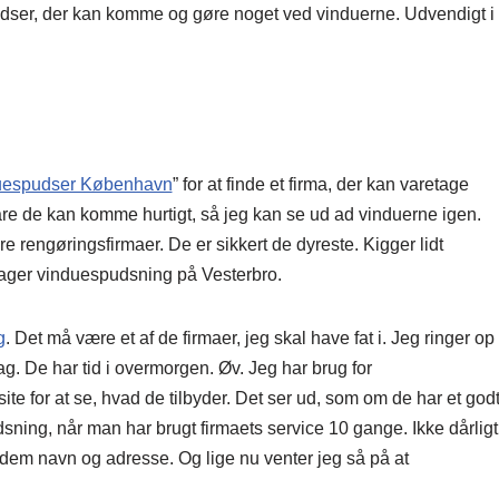
spudser, der kan komme og gøre noget ved vinduerne. Udvendigt i
uespudser København
” for at finde et firma, der kan varetage
are de kan komme hurtigt, så jeg kan se ud ad vinduerne igen.
e rengøringsfirmaer. De er sikkert de dyreste. Kigger lidt
etager vinduespudsning på Vesterbro.
g
. Det må være et af de firmaer, jeg skal have fat i. Jeg ringer op
dag. De har tid i overmorgen. Øv. Jeg har brug for
te for at se, hvad de tilbyder. Det ser ud, som om de har et god
sning, når man har brugt firmaets service 10 gange. Ikke dårligt
er dem navn og adresse. Og lige nu venter jeg så på at