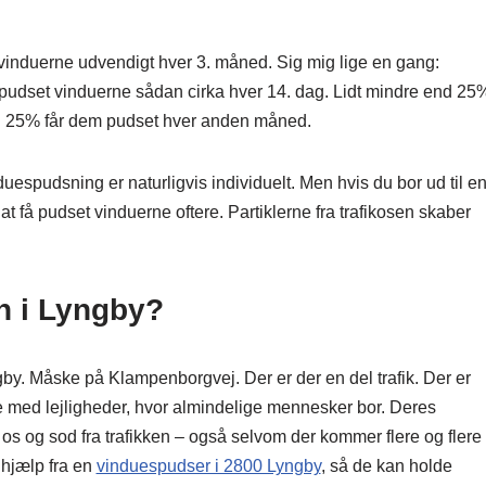
 vinduerne udvendigt hver 3. måned. Sig mig lige en gang:
 pudset vinduerne sådan cirka hver 14. dag. Lidt mindre end 25
end 25% får dem pudset hver anden måned.
uespudsning er naturligvis individuelt. Men hvis du bor ud til e
r at få pudset vinduerne oftere. Partiklerne fra trafikosen skaber
n i Lyngby?
gby. Måske på Klampenborgvej. Der er der en del trafik. Der er
 med lejligheder, hvor almindelige mennesker bor. Deres
 os og sod fra trafikken – også selvom der kommer flere og flere
å hjælp fra en
vinduespudser i 2800 Lyngby
, så de kan holde