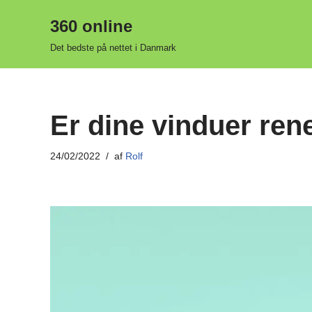
360 online
Spring
Det bedste på nettet i Danmark
til
indhold
Er dine vinduer ren
24/02/2022
af
Rolf