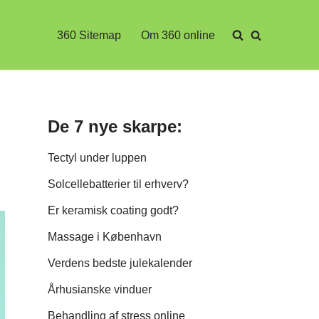
360 Sitemap
Om 360 online
De 7 nye skarpe:
Tectyl under luppen
Solcellebatterier til erhverv?
Er keramisk coating godt?
Massage i København
Verdens bedste julekalender
Århusianske vinduer
Behandling af stress online