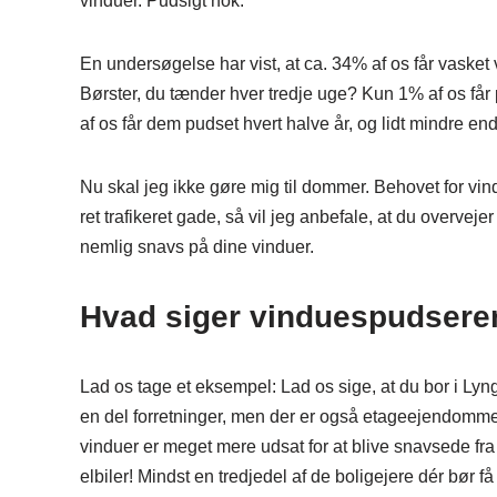
vinduer. Pudsigt nok.
En undersøgelse har vist, at ca. 34% af os får vasket
Børster, du tænder hver tredje uge? Kun 1% af os får
af os får dem pudset hvert halve år, og lidt mindre 
Nu skal jeg ikke gøre mig til dommer. Behovet for vind
ret trafikeret gade, så vil jeg anbefale, at du overveje
nemlig snavs på dine vinduer.
Hvad siger vinduespudsere
Lad os tage et eksempel: Lad os sige, at du bor i Lyn
en del forretninger, men der er også etageejendomme
vinduer er meget mere udsat for at blive snavsede fra
elbiler! Mindst en tredjedel af de boligejere dér bør f