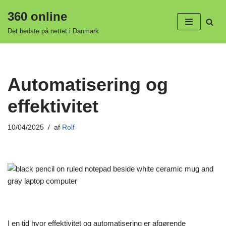
360 online
Spring
Det bedste på nettet i Danmark
til
indhold
Automatisering og
effektivitet
10/04/2025
af
Rolf
I en tid hvor effektivitet og automatisering er afgørende