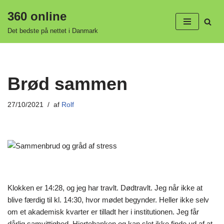
360 online
Spring
Det bedste på nettet i Danmark
til
indhold
Brød sammen
27/10/2021
af
Rolf
Klokken er 14:28, og jeg har travlt. Dødtravlt. Jeg når ikke at
blive færdig til kl. 14:30, hvor mødet begynder. Heller ikke selv
om et akademisk kvarter er tilladt her i institutionen. Jeg får
dårlig samvittighed. Hjertebanken og kan slet ikke finde ud af at