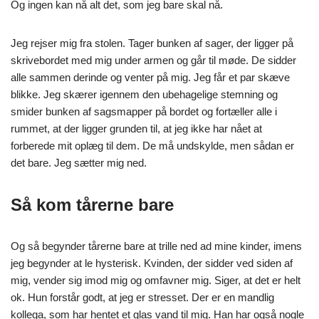
Og ingen kan nå alt det, som jeg bare skal nå.
Jeg rejser mig fra stolen. Tager bunken af sager, der ligger på
skrivebordet med mig under armen og går til møde. De sidder
alle sammen derinde og venter på mig. Jeg får et par skæve
blikke. Jeg skærer igennem den ubehagelige stemning og
smider bunken af sagsmapper på bordet og fortæller alle i
rummet, at der ligger grunden til, at jeg ikke har nået at
forberede mit oplæg til dem. De må undskylde, men sådan er
det bare. Jeg sætter mig ned.
Så kom tårerne bare
Og så begynder tårerne bare at trille ned ad mine kinder, imens
jeg begynder at le hysterisk. Kvinden, der sidder ved siden af
mig, vender sig imod mig og omfavner mig. Siger, at det er helt
ok. Hun forstår godt, at jeg er stresset. Der er en mandlig
kollega, som har hentet et glas vand til mig. Han har også nogle